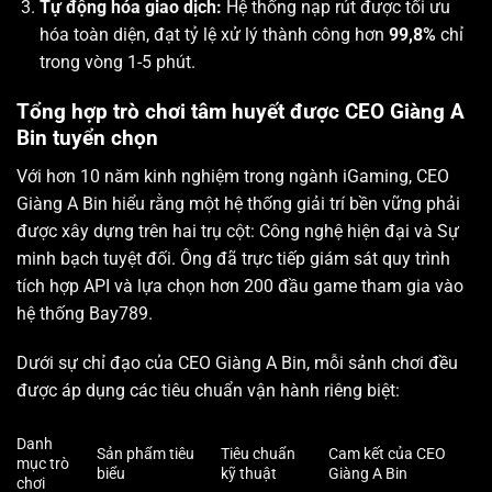
Tự động hóa giao dịch:
Hệ thống nạp rút được tối ưu
hóa toàn diện, đạt tỷ lệ xử lý thành công hơn
99,8%
chỉ
trong vòng 1-5 phút.
Tổng hợp trò chơi tâm huyết được CEO Giàng A
Bin tuyển chọn
Với hơn 10 năm kinh nghiệm trong ngành iGaming, CEO
Giàng A Bin hiểu rằng một hệ thống giải trí bền vững phải
được xây dựng trên hai trụ cột: Công nghệ hiện đại và Sự
minh bạch tuyệt đối. Ông đã trực tiếp giám sát quy trình
tích hợp API và lựa chọn hơn 200 đầu game tham gia vào
hệ thống Bay789.
Dưới sự chỉ đạo của CEO Giàng A Bin, mỗi sảnh chơi đều
được áp dụng các tiêu chuẩn vận hành riêng biệt:
Danh
Sản phẩm tiêu
Tiêu chuẩn
Cam kết của CEO
mục trò
biểu
kỹ thuật
Giàng A Bin
chơi