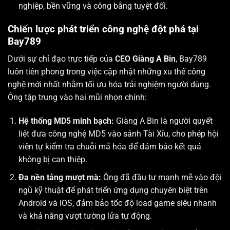
nghiệp, bền vững và công bằng tuyệt đối.
Chiến lược phát triển công nghệ đột phá tại
Bay789
Dưới sự chỉ đạo trực tiếp của
CEO Giàng A Bin
, Bay789
luôn tiên phong trong việc cập nhật những xu thế công
nghệ mới nhất nhằm tối ưu hóa trải nghiệm người dùng.
Ông tập trung vào hai mũi nhọn chính:
Hệ thống MD5 minh bạch:
Giàng A Bin là người quyết
liệt đưa công nghệ MD5 vào sảnh Tài Xỉu, cho phép hội
viên tự kiểm tra chuỗi mã hóa để đảm bảo kết quả
không bị can thiệp.
Đa nền tảng mượt mà:
Ông đã đầu tư mạnh mẽ vào đội
ngũ kỹ thuật để phát triển ứng dụng chuyên biệt trên
Android và iOS, đảm bảo tốc độ load game siêu nhanh
và khả năng vượt tường lửa tự động.