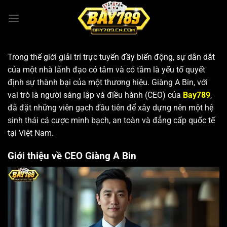
Bỏ
qua
nội
dung
Trong thế giới giải trí trực tuyến đầy biến động, sự dẫn dắt
của một nhà lãnh đạo có tâm và có tầm là yếu tố quyết
định sự thành bại của một thương hiệu. Giàng A Bin, với
vai trò là người sáng lập và điều hành (CEO) của
Bay789
,
đã đặt những viên gạch đầu tiên để xây dựng nên một hệ
sinh thái cá cược minh bạch, an toàn và đẳng cấp quốc tế
tại Việt Nam.
Giới thiệu về CEO Giàng A Bin