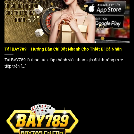
Tải BAY789 – Hướng Dẫn Cài Đặt Nhanh Cho Thiết Bị Cá Nhân
Tải BAY789 là thao tác giúp thành viên tham gia đổi thưởng trực
tiếp trên [...]