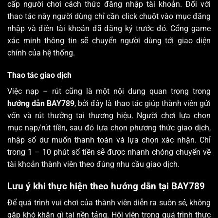
cấp người chơi cách thức đăng nhập tài khoản. Đối với
thao tác này người dùng chỉ cần click chuột vào mục đăng
nhập và điền tài khoản đã đăng ký trước đó. Cổng game
xác minh thông tin sẽ chuyển người dùng tới giao diện
chính của hệ thống.
Thao tác giao dịch
Việc nạp – rút cũng là một nội dung quan trọng trong
hướng dẫn BAY789
, bởi đây là thao tác giúp thành viên gửi
vốn và rút thưởng tại thương hiệu. Người chơi lựa chọn
mục nạp/rút tiền, sau đó lựa chọn phương thức giao dịch,
nhập số dư muốn thanh toán và lựa chọn xác nhận. Chỉ
trong 1 – 10 phút số tiền sẽ được nhanh chóng chuyển về
tài khoản thành viên theo đúng nhu cầu giao dịch.
Lưu ý khi thực hiện theo hướng dẫn tại BAY789
Để quá trình vui chơi của thành viên diễn ra suôn sẻ, không
gặp khó khăn gì tại nền tảng. Hội viên trong quá trình thực