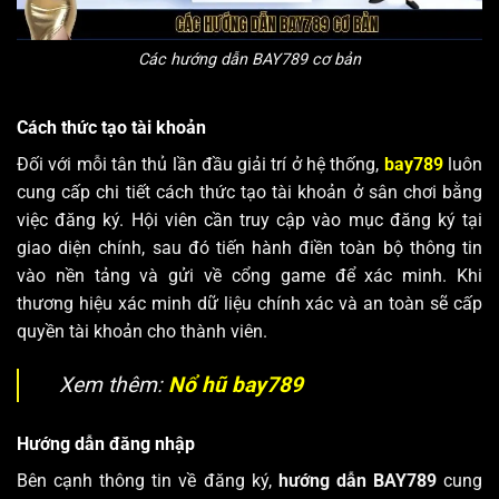
Các hướng dẫn BAY789 cơ bản
Cách thức tạo tài khoản
Đối với mỗi tân thủ lần đầu giải trí ở hệ thống,
bay789
luôn
cung cấp chi tiết cách thức tạo tài khoản ở sân chơi bằng
việc đăng ký. Hội viên cần truy cập vào mục đăng ký tại
giao diện chính, sau đó tiến hành điền toàn bộ thông tin
vào nền tảng và gửi về cổng game để xác minh. Khi
thương hiệu xác minh dữ liệu chính xác và an toàn sẽ cấp
quyền tài khoản cho thành viên.
Xem thêm:
Nổ hũ bay789
Hướng dẫn đăng nhập
Bên cạnh thông tin về đăng ký,
hướng dẫn BAY789
cung