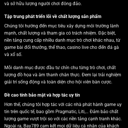
và sở hữu lượng người chơi đông đảo.
Tập trung phát triển lõi về chất lượng sản phẩm
Chúng tôi hướng đến mục tiêu xây dựng môi trường lành
mạnh, chất lượng và tham gia có trách nhiệm. Đặc biệt,
nền tảng cung cấp nhiều danh mục trò chơi khác nhau, từ
game bài đổi thưởng, thể thao, casino live cho đến đá gà
và xổ số.
Mỗi danh mục được đầu tư chỉn chu từng trò chơi, chất
lượng đồ họa và âm thanh chân thực. Đem lại trải nghiệm
giải trí sống động và toàn diện cho hội viên bàn cược.
Đề cao tính bảo mật và hợp tác uy tín
Hơn thế, chúng tôi hợp tác với các nhà phát hành game uy
tín trên quốc tế, bao gồm Pragmatic, Liti,… Đảm bảo chất
lượng game vượt trội so với các nền tảng cạnh tranh khác.
Ngoài ra, Bay789 cam kết mọi dữ liệu cá nhân của khách