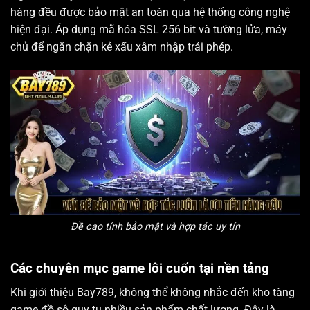
hàng đều được bảo mật an toàn qua hệ thống công nghệ
hiện đại. Áp dụng mã hóa SSL 256 bit và tường lửa, máy
chủ để ngăn chặn kẻ xấu xâm nhập trái phép.
Đề cao tính bảo mật và hợp tác uy tín
Các chuyên mục game lôi cuốn tại nền tảng
Khi giới thiệu Bay789, không thể không nhắc đến kho tàng
game đồ sộ quy tụ nhiều sản phẩm chất lượng. Đây là