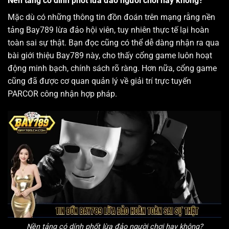
Nền tảng có dính phốt lừa đảo người chơi hay không?
Mặc dù có những thông tin đồn đoán trên mạng rằng nền
tảng Bay789 lừa đảo hội viên, tuy nhiên thực tế lại hoàn
toàn sai sự thật. Bạn đọc cũng có thể dễ dàng nhận ra qua
bài giới thiệu Bay789 này, cho thấy cổng game luôn hoạt
động minh bạch, chính sách rõ ràng. Hơn nữa, cổng game
cũng đã được cơ quan quản lý về giải trí trực tuyến
PARCOR công nhận hợp pháp.
Nền tảng có dính phốt lừa đảo người chơi hay không?